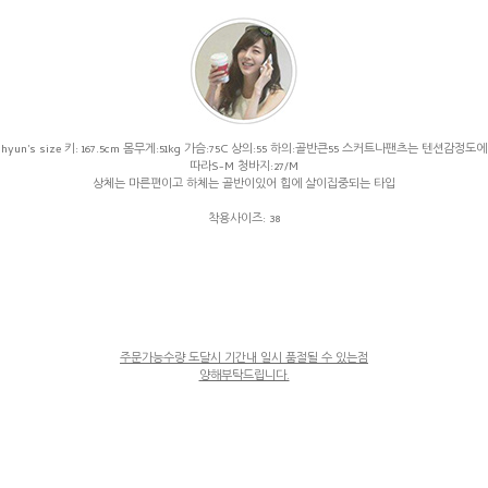
hyun's size 키: 167.5cm 몸무게:51kg 가슴:75C 상의:55 하의:골반큰55 스커트나팬츠는 텐션감정도에
따라S-M 청바지:27/M
상체는 마른편이고 하체는 골반이있어 힙에 살이집중되는 타입
착용사이즈: 38
주문가능수량 도달시 기간내 일시 품절될 수 있는점
양해부탁드립니다.