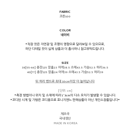
FABRIC
코튼100
COLOR
네이비
*착장 컷은 자연광 및 조명의 영향으로 달라보일 수 있으므로,
하단 디테일 컷이 실제 상품과 더 흡사하니 참고부탁드립니다.
SIZE
38[55-66]
총장125 암홀23 어깨38.5 소매43.5 가슴52.5 허리36.5
40[77]
총장125 암홀24 어깨39 소매43.5 가슴52.5 허리39
뒤 허리 밴드로 최대 10cm이상 더 늘어납니다
[단위: cm]
*측정 방법이나 위치 및 소재에 따라 1~3cm의 다소 오차가 발생할 수 있습니다.
*코디된 시계 및 가방은 코디용으로 포니지엔느 판매상품이 아닌 개인소장품입니다*
제조국
국내생산
MADE IN KOREA