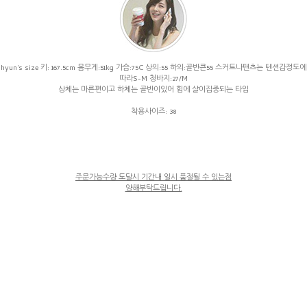
hyun's size 키: 167.5cm 몸무게:51kg 가슴:75C 상의:55 하의:골반큰55 스커트나팬츠는 텐션감정도에
따라S-M 청바지:27/M
상체는 마른편이고 하체는 골반이있어 힙에 살이집중되는 타입
착용사이즈: 38
주문가능수량 도달시 기간내 일시 품절될 수 있는점
양해부탁드립니다.