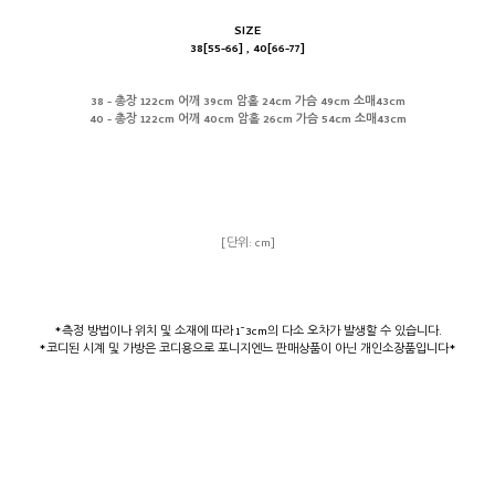
SIZE
38[55-66] , 40[66-77]
38 - 총장 122cm 어깨 39cm 암홀 24cm 가슴 49cm 소매43cm
40 - 총장 122cm 어깨 40cm 암홀 26cm 가슴 54cm 소매43cm
[단위: cm]
*측정 방법이나 위치 및 소재에 따라 1~3cm의 다소 오차가 발생할 수 있습니다.
*코디된 시계 및 가방은 코디용으로 포니지엔느 판매상품이 아닌 개인소장품입니다*