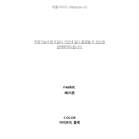
착용사이즈: FREE(55-77)
주문가능수량 도달시 기간내 일시 품절될 수 있는점
양해부탁드립니다.
FAB
RIC
레이온
COLOR
아이보리, 블랙