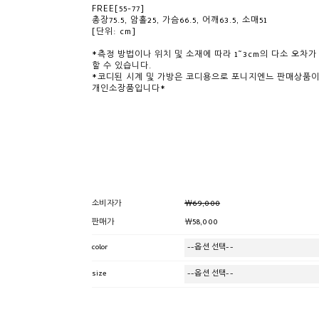
FREE[55-77]
총장75.5, 암홀25, 가슴66.5, 어깨63.5, 소매51
[단위: cm]
*측정 방법이나 위치 및 소재에 따라 1~3cm의 다소 오차가
할 수 있습니다.
*코디된 시계 및 가방은 코디용으로 포니지엔느 판매상품이
개인소장품입니다*
￦69,000
소비자가
￦58,000
판매가
color
size