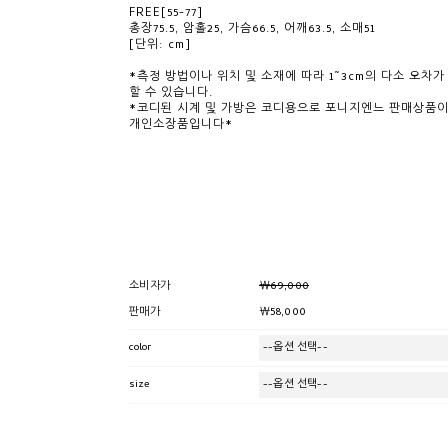
FREE[55-77]
총장75.5, 암홀25, 가슴66.5, 어깨63.5, 소매51
[단위: cm]
*측정 방법이나 위치 및 소재에 따라 1~3cm의 다소 오차가
할 수 있습니다.
*코디된 시계 및 가방은 코디용으로 포니지엔느 판매상품이
개인소장품입니다*
￦69,000
소비자가
￦58,000
판매가
color
size