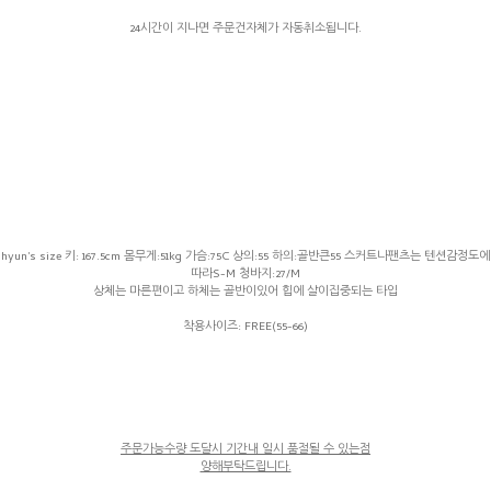
24시간이 지나면 주문건자체가 자동취소됩니다.
hyun's size 키: 167.5cm 몸무게:51kg 가슴:75C 상의:55 하의:골반큰55 스커트나팬츠는 텐션감정도에
따라S-M 청바지:27/M
상체는 마른편이고 하체는 골반이있어 힙에 살이집중되는 타입
착용사이즈: FREE(55-66)
주문가능수량 도달시 기간내 일시 품절될 수 있는점
양해부탁드립니다.