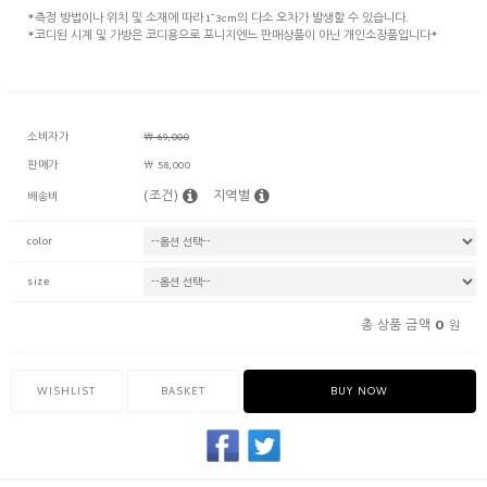
*측정 방법이나 위치 및 소재에 따라 1~3cm의 다소 오차가 발생할 수 있습니다.
*코디된 시계 및 가방은 코디용으로 포니지엔느 판매상품이 아닌 개인소장품입니다*
소비자가
￦ 69,000
판매가
￦ 58,000
(조건)
지역별
배송비
color
size
0
총 상품 금액
원
WISHLIST
BASKET
BUY NOW