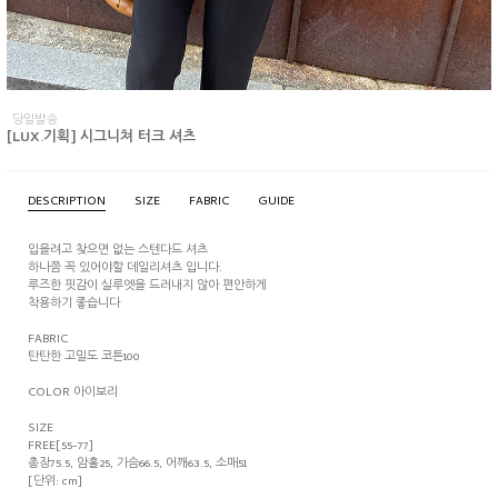
당일발송
[LUX.기획] 시그니쳐 터크 셔츠
DESCRIPTION
SIZE
FABRIC
GUIDE
입을려고 찾으면 없는 스텐다드 셔츠
하나쯤 꼭 있어야할 데일리셔츠 입니다.
루즈한 핏감이 실루엣을 드러내지 않아 편안하게
착용하기 좋습니다
FABRIC
탄탄한 고밀도 코튼100
COLOR 아이보리
SIZE
FREE[55-77]
총장75.5, 암홀25, 가슴66.5, 어깨63.5, 소매51
[단위: cm]