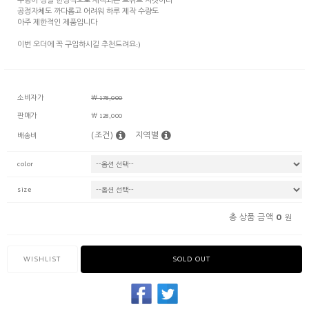
수량이 정말 한정적으로 제작되는 트위드 자켓이라
공정자체도 까다롭고 어려워 하루 제작 수량도
아주 제한적인 제품입니다
이번 오더에 꼭 구입하시길 추천드려요:)
소비자가
￦ 178,000
판매가
￦ 128,000
(조건)
지역별
배송비
color
size
0
총 상품 금액
원
WISHLIST
SOLD OUT