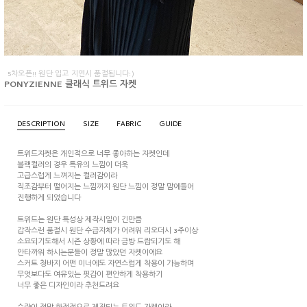
5차오픈!! 원단 입고 지연시 품절됩니다:)
PONYZIENNE 클래식 트위드 자켓
DESCRIPTION
SIZE
FABRIC
GUIDE
트위드자켓은 개인적으로 너무 좋아하는 자켓인데
블랙컬러의 경우 특유의 느낌이 더욱
고급스럽게 느껴지는 컬러감이라
직조감부터 떨어지는 느낌까지 원단 느낌이 정말 맘에들어
진행하게 되었습니다
트위드는 원단 특성상 제작시일이 긴만큼
갑작스런 품절시 원단 수급자체가 어려워 리오더시 3주이상
소요되기도해서 시즌 상황에 따라 금방 드랍되기도 해
안타까워 하시는분들이 정말 많았던 자켓이에요
스커트 청바지 어떤 이너에도 자연스럽게 착용이 가능하며
무엇보다도 여유있는 핏감이 편안하게 착용하기
너무 좋은 디자인이라 추천드려요