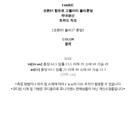
FAB
RIC
코튼83 함유로 고퀄리티 폴리혼방
국내생산
트위드 직조
[코튼83 폴리17 혼방]
COLOR
블랙
SIZE
38[55-66]
총장 64.5 암홀 23.5 어깨 39 소매 60 가슴 49
40[77]
총장 64.5 암홀 25 어깨 40 소매 60 가슴 51.5
[단위: cm]
*측정 방법이나 위치 및 소재에 따라 1~3cm의 다소 오차가 발생할 수 있습니다.
*코디된 시계 및 가방은 코디용으로 포니지엔느 판매상품이 아닌 개인소장품입니다*