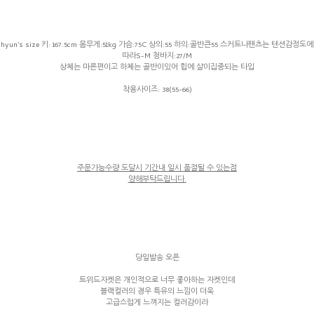
hyun's size 키: 167.5cm 몸무게:51kg 가슴:75C 상의:55 하의:골반큰55 스커트나팬츠는 텐션감정도에
따라S-M 청바지:27/M
상체는 마른편이고 하체는 골반이있어 힙에 살이집중되는 타입
착용사이즈: 38(55-66)
주문가능수량 도달시 기간내 일시 품절될 수 있는점
양해부탁드립니다.
당일발송 오픈
트위드자켓은 개인적으로 너무 좋아하는 자켓인데
블랙컬러의 경우 특유의 느낌이 더욱
고급스럽게 느껴지는 컬러감이라