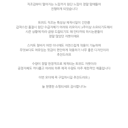
직조감부터 떨어지는 느낌까지 원단 느낌이 정말 맘에들어
진행하게 되었습니다
트위드 직조는 특성상 제작시일이 긴만큼
갑작스런 품절시 원단 수급자체가 어려워 리오더시 3주이상 소요되기도해서
시즌 상황에 따라 금방 드랍되기도 해 안타까워 하시는분들이
정말 많았던 자켓이에요
스커트 청바지 어떤 이너에도 자연스럽게 착용이 가능하며
무엇보다도 여유있는 핏감이 편안하게 착용하기 너무 좋은 디자인이라
추천드려요
수량이 정말 한정적으로 제작되는 트위드 자켓이라
공정자체도 까다롭고 어려워 하루 제작 수량도 아주 제한적인 제품입니다
이번 오더에 꼭 구입하시길 추천드려요:)
늘 현명한 쇼핑되세요 감사합니다!!