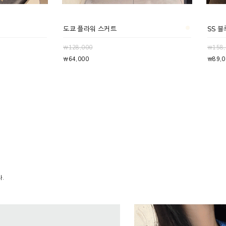
도쿄 플라워 스커트
SS 블
￦128,000
￦158,
￦64,000
￦89,0
.