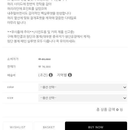
그 밑으로 언발 슬릿이 포인트된 디자인입니다
허리 사이드에 한번씩 핀턱을 잡아
허리라인에 포인트를 살렸으며
내추럴하면서도 감각적인 백실루엣을 완성합니다
허리 옆선에 맞춰 절개포켓을 제작해 깔끔한 디테일로
마무리 됩니다.
**유사품에 주의**(사진도용 및 카피 제품 신고중)
구매 확인결과 원단과 봉제(대부분 중국저가 생산공장에서 제작)
원단 봉제 패턴 실루엣 모두 다릅니다 꼭 유의하세요!
소비자가
￦ 89,000
판매가
￦ 78,000
(조건)
지역별
배송비
color
size
0
총 상품 금액
원
WISHLIST
BASKET
BUY NOW