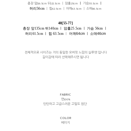
총장 앞116.5cm 뒤121.5cm ㅣ 암홀25cm
ㅣ
가슴55.5cm
ㅣ
허리56cm
ㅣ 힙62.5cm ㅣ 어깨63.5cm ㅣ 소매46.5cm
40[55-77]
총장 앞135cm 뒤140cm ㅣ 암홀25.5cm
ㅣ
가슴 56cm ㅣ
허리61.5cm
ㅣ
힙 63.5cm
ㅣ
어깨64cm ㅣ 소매46cm
전체적으로 사이즈는 거의 동일한 오버핏 느낌의 실루엣 입니다
길이감에 따라 선택해주시면 됩니다
FABRIC
면100%
탄탄하고 고급스러운 고밀도 원단
COLOR
베이지