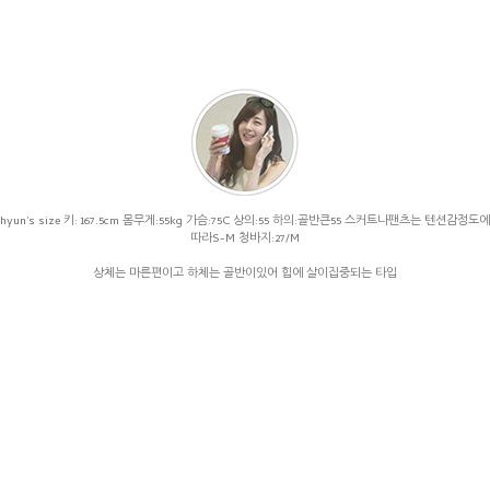
hyun's size 키: 167.5cm 몸무게:55kg 가슴:75C 상의:55 하의:골반큰55 스커트나팬츠는 텐션감정도에
따라S-M 청바지:27/M
상체는 마른편이고 하체는 골반이있어 힙에 살이집중되는 타입