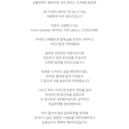
심플하면서 클래식한 셔츠 원피스 소개해드릴게요
포니지엔느에서만 만나실 수 있는
자체제작 셔츠 원피스입니다
꾸준히 사랑받고 있는
PONYZIENNE 레이어드 셔츠 DRESS 디자인이에요
넉넉한 소매통으로 팔뚝살을 완전히 가려주고
자연스럽게 커버해줘요
앞부분 전면적인 버튼라인으로
밋밋하지 않게 포인트를 주었으며
간편한 탈착을 도와드린답니다
뒷부분 디자인이 정말 매력적인데요,
뒷부분 중앙에 절개 디테일과
그 밑으로 언발 슬릿으로 제작했답니다
그리고 허리 사이드에 한번씩 핀턱을 잡아
허리라인에 포인트를 살렸으며
요 포인트로 내추럴하면서도 감각적인
뒷실루엣을 완성해줬어요
허리 옆선에 맞춰 절개포켓을 제작해
군더더기 없는 깔끔한 디테일을 마무리해주었고
실용성까지 톡톡히 챙겨주었답니다