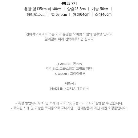
40[55-77]
총장 앞135cm 뒤140cm ㅣ 암홀25.5cm
ㅣ
가슴 56cm ㅣ
허리61.5cm
ㅣ
힙 63.5cm
ㅣ
어깨64cm ㅣ 소매46cm
전체적으로 사이즈는 거의 동일한 오버핏 느낌의 실루엣 입니다
길이감에 따라 선택해주시면 됩니다
-
FABRIC
: 면100%
탄탄하고 고급스러운 고밀도 원단
-
COLOR
: 그레이블루
-
제조국
:
MADE IN KOREA 대한민국
- 측정 방법이나 위치 및 소재에 따라 1~3cm정도의 오차가 발생할 수 있습니다.
- 코디된 시계 및 가방은 코디용으로 포니지엔느 판매상품이 아닌 개인 소장품입니다.