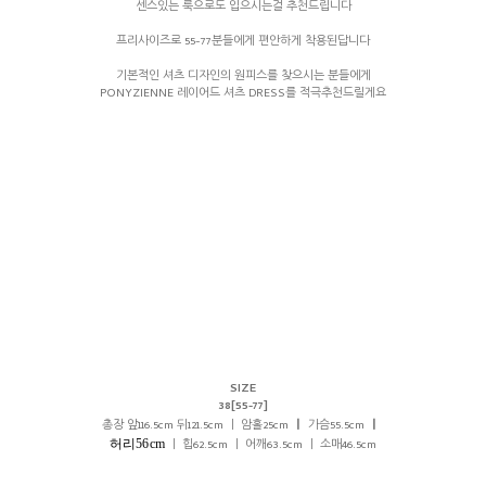
센스있는 룩으로도 입으시는걸 추천드립니다
프리사이즈로 55-77분들에게 편안하게 착용된답니다
기본적인 셔츠 디자인의 원피스를 찾으시는 분들에게
PONYZIENNE 레이어드 셔츠 DRESS를 적극추천드릴게요
SIZE
38[55-77]
총장 앞116.5cm 뒤121.5cm ㅣ 암홀25cm
ㅣ
가슴55.5cm
ㅣ
허리56cm
ㅣ 힙62.5cm ㅣ 어깨63.5cm ㅣ 소매46.5cm