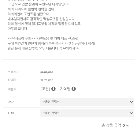
뒷부분 중앙에 절개 디테일과
그 밑으로 언발 슬릿이 포인트된 디자인입니다
허리 사이드에 한번씩 핀턱을 잡아
허리라인에 포인트를 살렸으며
내추럴하면서도 감각적인 백실루엣을 완성합니다
허리 옆선에 맞춰 절개포켓을 제작해 깔끔한 디테일로
마무리 됩니다.
**유사품에 주의**(사진도용 및 카피 제품 신고중)
구매 확인결과 원단과 봉제(대부분 중국저가 생산공장에서 제작)
원단 봉제 패턴 실루엣 모두 다릅니다 꼭 유의하세요!
소비자가
￦ 89,000
판매가
￦ 78,000
(조건)
지역별
배송비
color
size
0
총 상품 금액
원