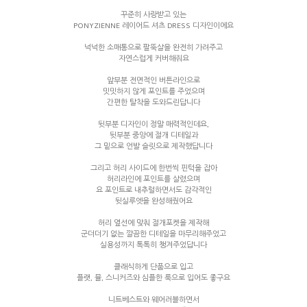
꾸준히 사랑받고 있는
PONYZIENNE 레이어드 셔츠 DRESS 디자인이에요
넉넉한 소매통으로 팔뚝살을 완전히 가려주고
자연스럽게 커버해줘요
앞부분 전면적인 버튼라인으로
밋밋하지 않게 포인트를 주었으며
간편한 탈착을 도와드린답니다
뒷부분 디자인이 정말 매력적인데요,
뒷부분 중앙에 절개 디테일과
그 밑으로 언발 슬릿으로 제작했답니다
그리고 허리 사이드에 한번씩 핀턱을 잡아
허리라인에 포인트를 살렸으며
요 포인트로 내추럴하면서도 감각적인
뒷실루엣을 완성해줬어요
허리 옆선에 맞춰 절개포켓을 제작해
군더더기 없는 깔끔한 디테일을 마무리해주었고
실용성까지 톡톡히 챙겨주었답니다
클래식하게 단품으로 입고
플랫, 뮬, 스니커즈와 심플한 룩으로 입어도 좋구요
니트베스트와 웨어러블하면서