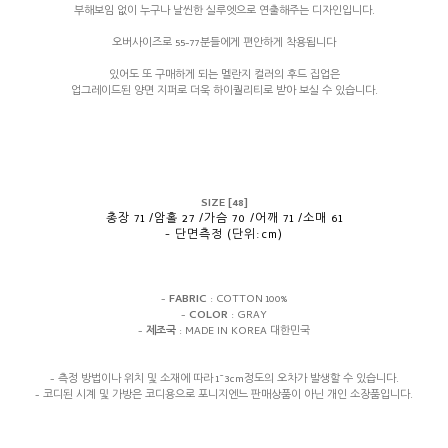
부해보임 없이 누구나 날씬한 실루엣으로 연출해주는 디자인입니다.
오버사이즈로 55-77분들에게 편안하게 착용됩니다
있어도 또 구매하게 되는 멜란지 컬러의 후드 집업은
업그레이드된 양면 지퍼로 더욱 하이퀄리티로 받아 보실 수 있습니다.
SIZE [
48]
총장 71 /암홀 27 /가슴 70 /어깨 71 /소매 61
- 단면측정 (단위:cm)
-
FABRIC
: COTTON 100%
-
COLOR
: GRAY
-
제조국
: MADE IN KOREA 대한민국
- 측정 방법이나 위치 및 소재에 따라 1~3cm정도의 오차가 발생할 수 있습니다.
- 코디된 시계 및 가방은 코디용으로 포니지엔느 판매상품이 아닌 개인 소장품입니다.