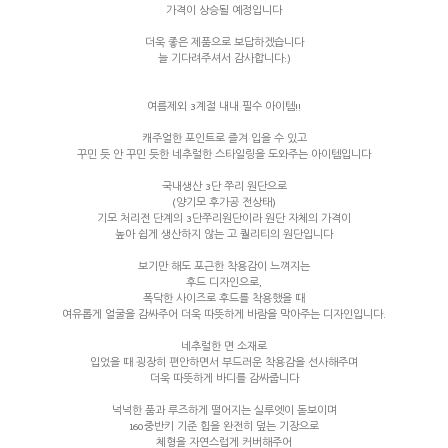
가격이 상승될 예정입니다
더욱 좋은 제품으로 보답하겠습니다
늘 기다려주셔서 감사합니다:)
여름제외 3계절 내내 필수 아이템!!
캐주얼한 포인트로 즐겨 입을 수 있고
꾸민 듯 안 꾸민 듯한 네추럴한 스타일링을 도와주는 아이템입니다
국내생산 3단 쭈리 원단으로
(양기모 후가공 전상태)
기모 처리전 단계의 3단쭈리원단이라 원단 자체의 가격이
높아 쉽게 생산하지 않는 고 퀄리티의 원단입니다
보기만 해도 포근한 착용감이 느껴지는
후드 디자인으로,
폭닥한 사이즈로 후드를 착용했을 때
여유롭게 얼굴을 감싸주어 더욱 따뜻하게 바람을 막아주는 디자인입니다.
네추럴한 면 소재로
입었을 때 굉장히 편안하면서 부드러운 착용감을 선사해주며
더욱 따뜻하게 바디를 감싸줍니다
넉넉한 품과 루즈하게 떨어지는 실루엣이 돋보이며
160중반키 기준 힙을 완전히 덮는 기장으로
체형을 자연스럽게 커버해주어