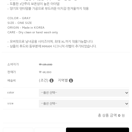
- 도톰한 3단쭈리 보온성이 높은 아이템
- 양기모 텐타덤블 가공으로 부드러운 터치감 한겨울까지 착용
COLOR - GRAY
SIZE - ONE SIZE
ORIGIN - Made in KOREA
CARE - Dry clean or hand wash only
- 오버핏으로 남녀공용 사이즈이며, 최대 XL까지 착용가능합니다.
- 상품의 후드와 등부분에 MMAM 시그니처 라벨이 추가되었습니다.
소비자가
￦ 139,000
판매가
￦ 68,000
(조건)
지역별
배송비
color
size
0
총 상품 금액
원