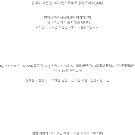
앱 푸쉬 혹은 인스타그램으로 따로 공지 드리겠습니다.
미입금건은 상품이 홀드되지않으며
다음고객님 에게 순차 발송 됩니다.
24시간이 지나면 주문건자체가 자동취소됩니다.
hyun's size 키: 167.5cm 몸무게:55kg 가슴:75C 상의:55 하의:골반큰55 스커트나팬츠는 텐션감정도에
따라S-M 청바지:27/M
상체는 마른편이고 하체는 골반이있어 힙에 살이집중되는 타입
---------------------------------------------------------
일반 지퍼의 2배가격인 투웨이 오픈 지퍼로 교체 되어