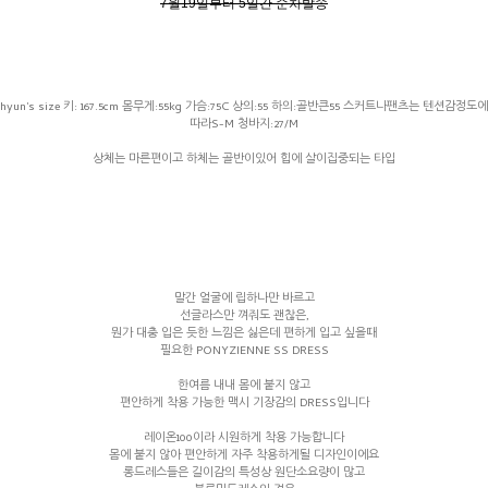
7월19일부터 5일간 순차발송
hyun's size 키: 167.5cm 몸무게:55kg 가슴:75C 상의:55 하의:골반큰55 스커트나팬츠는 텐션감정도에
따라S-M 청바지:27/M
상체는 마른편이고 하체는 골반이있어 힙에 살이집중되는 타입
말간 얼굴에 립하나만 바르고
선글라스만 껴줘도 괜찮은,
뭔가 대충 입은 듯한 느낌은 싫은데 편하게 입고 싶을때
필요한 PONYZIENNE SS DRESS
한여름 내내 몸에 붙지 않고
편안하게 착용 가능한 맥시 기장감의 DRESS입니다
레이온100이라 시원하게 착용 가능합니다
몸에 붙지 않아 편안하게 자주 착용하게될 디자인이에요
롱드레스들은 길이감의 특성상 원단소요량이 많고