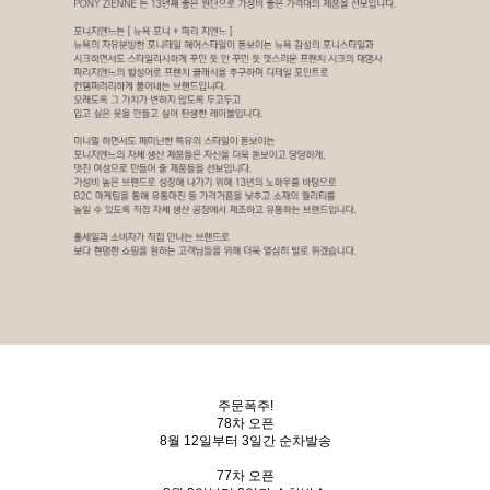
주문폭주!
78차 오픈
8월 12일부터 3일간 순차발송
77차 오픈