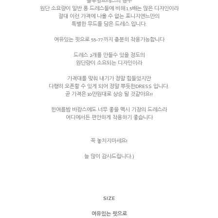
블루밍드레스의 경우
원단 소요량이 일반 롱 드레스들에 비해 1.5배는 많은 디자인이라
절대 이런 가격에 나올 수 없는 포니지엔느만의
특별한 무드를 담은 드레스 입니다.
여유있는 핏으로 55-77까지 충분히 착용가능합니다
드레스 2개를 만들수 있을 정도의
원단량이 소요되는 디자인이라
가격대를 맞춰 내기가 정말 힘들었지만
다행히 오픈할 수 있게 되어 정말 뿌듯한DRESS 입니다.
곧 가격은 10만원대로 상승 될 것같아요!!
한여름밤 바캉스에도 너무 좋을 맥시 기장의 드레스라
어디에서든 편안하게 착용하기 좋습니다
꼭 놓치지마세요!
늘 많이 감사드립니다:)
SIZE
여유있는 핏으로