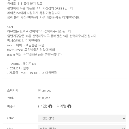
한여름 내내 몸에 붙지 않고
편안하게 착용 가능한 맥시 기장감의 DRESS입니다
레이온100이라 시원하게 착용 가능합니다
몸에 붙지 않아 편안하게 자주 착용하게될 디자인이에요
SIZE
여유있는 핏으로 길이에따라 선택해주시면 됩니다
일반기장감은 36을 선택해주시고 롱버전은 38을 선택해주시면 됩니다
맥시스타일의 디자인이라
160cm 이하 고객님들은 36을
161cm-165cm 고객님들은 취향에 따라
165cm 이상 고객님들은 38을 추천드립니다
- FABRIC : 레이온 100
- COLOR : 블루
- 제조국 : MADE IN KOREA 대한민국
소비자가
￦ 158,000
판매가
￦ 98,000
(조건)
지역별
배송비
color