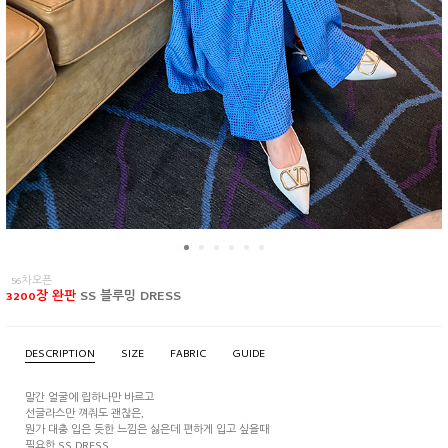
56차오픈
3200장 완판
SS 블루밍 DRESS
DESCRIPTION
SIZE
FABRIC
GUIDE
말간 얼굴에 립하나만 바르고
선글라스만 껴줘도 괜찮은,
뭔가 대충 입은 듯한 느낌은 싫은데 편하게 입고 싶을때
필요한 SS DRESS