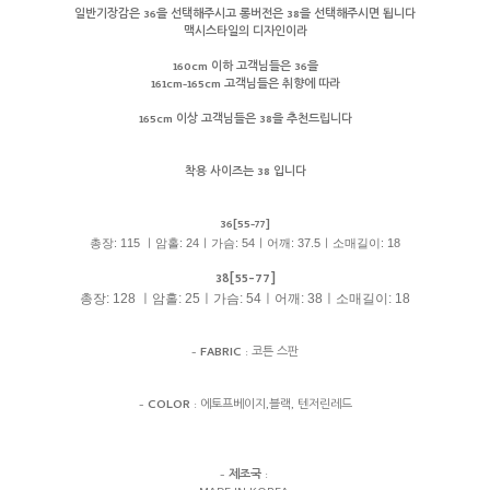
일반기장감은 36을 선택해주시고 롱버전은 38을 선택해주시면 됩니다
맥시스타일의 디자인이라
160cm 이하 고객님들은 36을
161cm-165cm 고객님들은 취향에 따라
165cm 이상 고객님들은 38을 추천드립니다
착용 사이즈는 38 입니다
36[55-77]
총장: 115 ㅣ암홀: 24ㅣ가슴: 54ㅣ어깨: 37.5ㅣ소매길이: 18
38[55-77]
총장: 128 ㅣ암홀: 25ㅣ가슴: 54ㅣ어깨: 38ㅣ소매길이: 18
-
FABRIC
: 코튼 스판
-
COLOR
: 에토프베이지,블랙, 텐저린레드
-
제조국
: