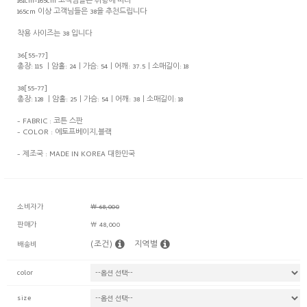
161cm-165cm 고객님들은 취향에 따라
165cm 이상 고객님들은 38을 추천드립니다
착용 사이즈는 38 입니다
36[55-77]
총장: 115 ㅣ암홀: 24ㅣ가슴: 54ㅣ어깨: 37.5ㅣ소매길이: 18
38[55-77]
총장: 128 ㅣ암홀: 25ㅣ가슴: 54ㅣ어깨: 38ㅣ소매길이: 18
- FABRIC : 코튼 스판
- COLOR : 에토프베이지,블랙
- 제조국 : MADE IN KOREA 대한민국
소비자가
￦ 68,000
판매가
￦ 48,000
(조건)
지역별
배송비
color
size