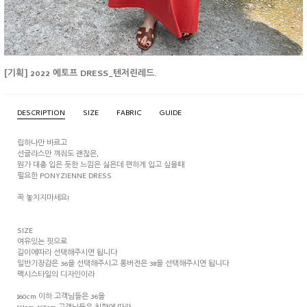
[기획] 2022 에토프 DRESS_텐저린레드.
DESCRIPTION
SIZE
FABRIC
GUIDE
립하나만 바르고
선글라스만 껴줘도 괜찮은,
뭔가 대충 입은 듯한 느낌은 싫은데 편하게 입고 싶을때
필요한 PONYZIENNE DRESS
꼭 놓치지마세요!
SIZE
여유있는 핏으로
길이에따라 선택해주시면 됩니다
일반기장감은 36을 선택해주시고 롱버전은 38을 선택해주시면 됩니다
맥시스타일의 디자인이라
160cm 이하 고객님들은 36을