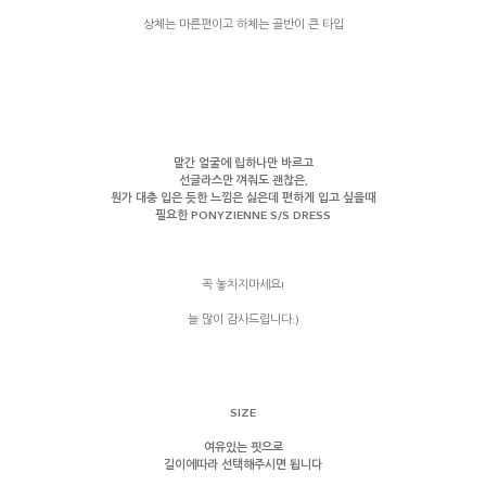
상체는 마른편이고 하체는 골반이 큰 타입
말간 얼굴에 립하나만 바르고
선글라스만 껴줘도 괜찮은,
뭔가 대충 입은 듯한 느낌은 싫은데 편하게 입고 싶을때
필요한 PONYZIENNE S/S DRESS
꼭 놓치지마세요!
늘 많이 감사드립니다:)
SIZE
여유있는 핏으로
길이에따라 선택해주시면 됩니다