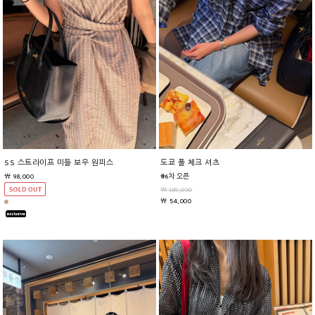
SS 스트라이프 미들 보우 원피스
도쿄 폴 체크 셔츠
￦ 98,000
#6차 오픈
￦ 189,000
￦ 54,000