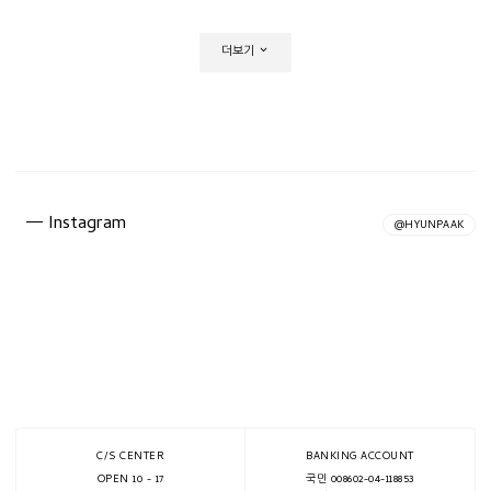
더보기
Instagram
@HYUNPAAK
C/S CENTER
BANKING ACCOUNT
OPEN 10 - 17
국민 008602-04-118853